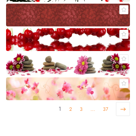
1
2
3
...
37