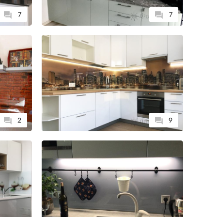
7
7
2
9