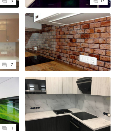
13
17
7
1