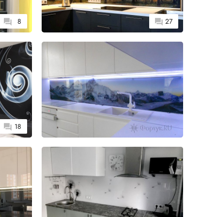
8
27
18