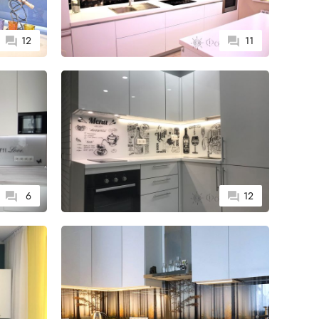
12
11
6
12