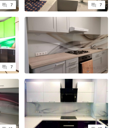
7
7
7