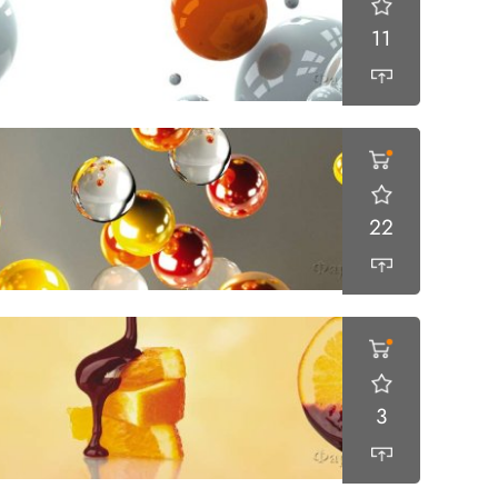
11
22
3