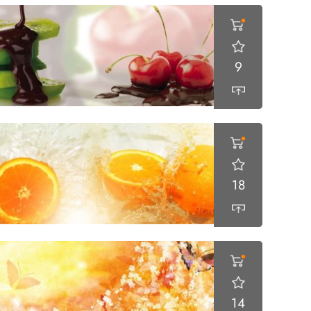
9
18
14