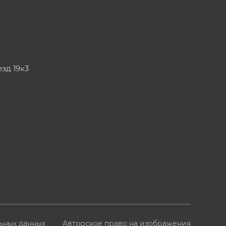
езд 19к3
ьных данных
Авторское право на изображения