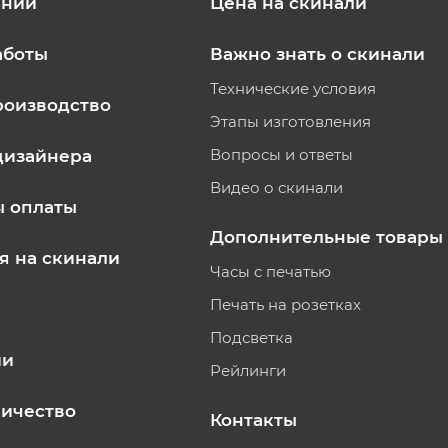
ании
Цена на скинали
аботы
Важно знать о скинали
Технические условия
роизводство
Этапы изготовления
Вопросы и ответы
дизайнера
Видео о скинали
ы оплаты
Дополнительные товары
я на скинали
Часы с печатью
Печать на розетках
Подсветка
ии
Рейлинги
ичество
Контакты