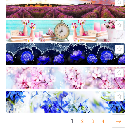
1
2
3
4