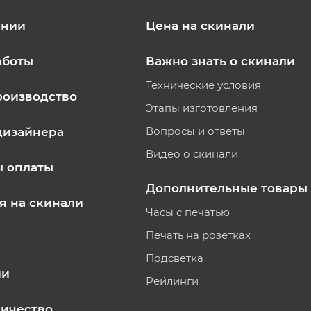
ании
Цена на скинали
аботы
Важно знать о скинали
Технические условия
роизводство
Этапы изготовления
Вопросы и ответы
дизайнера
Видео о скинали
ы оплаты
Дополнительные товары
я на скинали
Часы с печатью
Печать на розетках
Подсветка
ии
Рейлинги
ичество