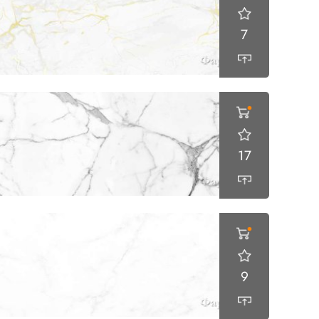
7
17
9