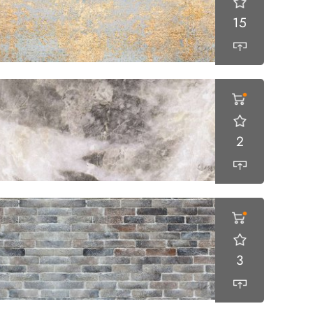
15
2
3