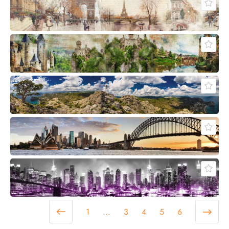
1
...
3
4
5
6