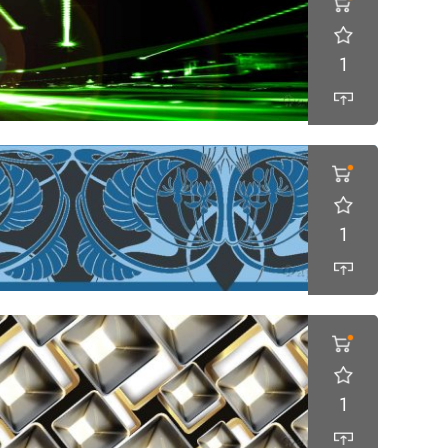
1
1
1