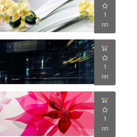
1
1
1