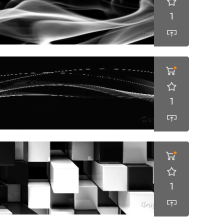
1
1
1