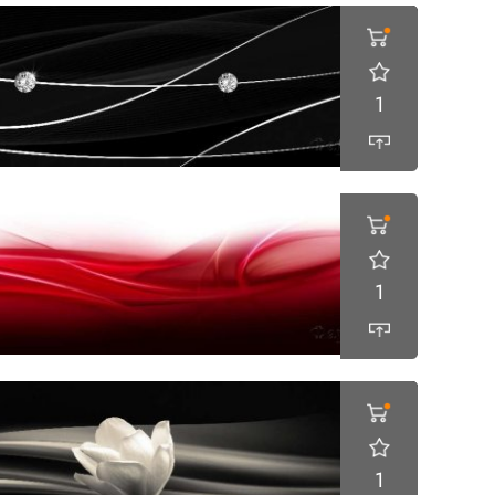
1
1
1