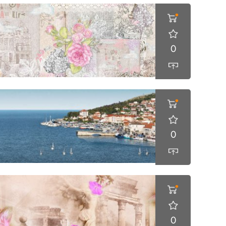
0
0
0