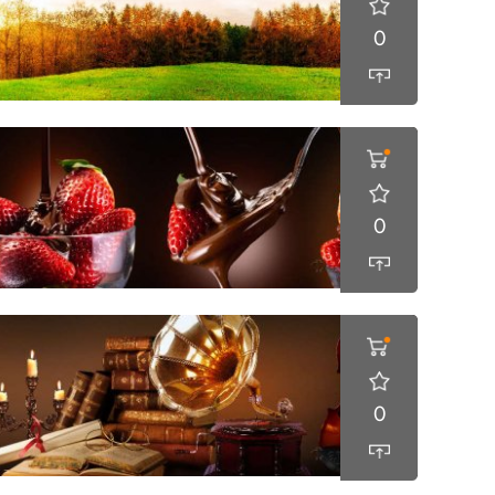
0
0
0