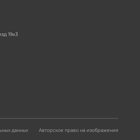
езд 19к3
ьных данных
Авторское право на изображения