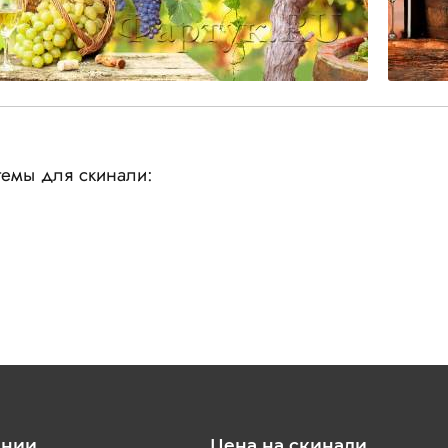
емы для скинали:
ании
Цена на скинали