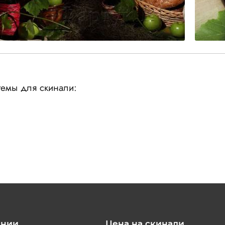
емы для скинали:
ании
Цена на скинали