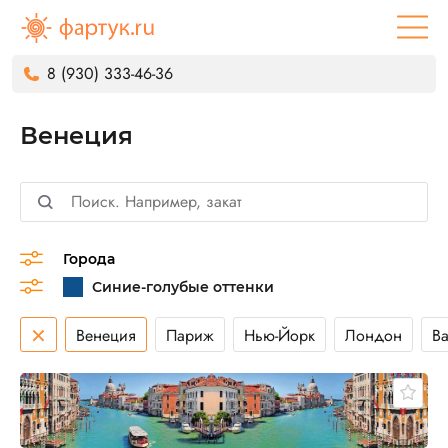
8 (930) 333-46-36
Венеция
Города
×
Венеция
Париж
Нью-Йорк
Лондон
В