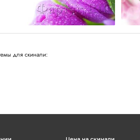
емы для скинали:
ании
Цена на скинали