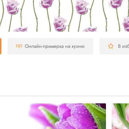
Онлайн-примерка
на кухню
В из