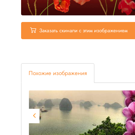
Заказать скинали
с этим изображением
Похожие изображения