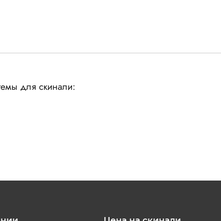
емы для скинали:
ании
Цена на скинали