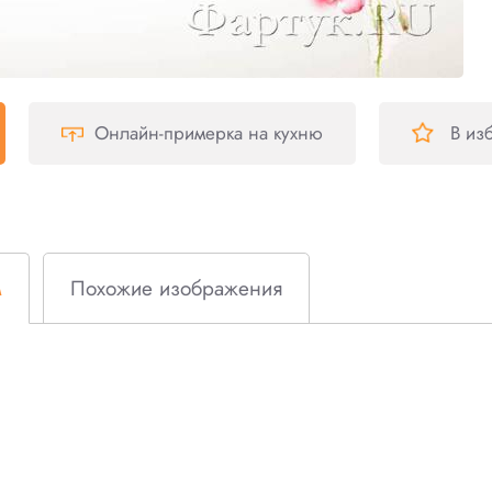
Онлайн-примерка
на кухню
В из
м
Похожие изображения