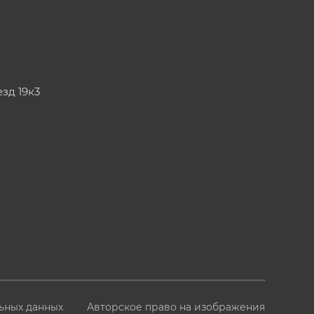
езд 19к3
ьных данных
Авторское право на изображения