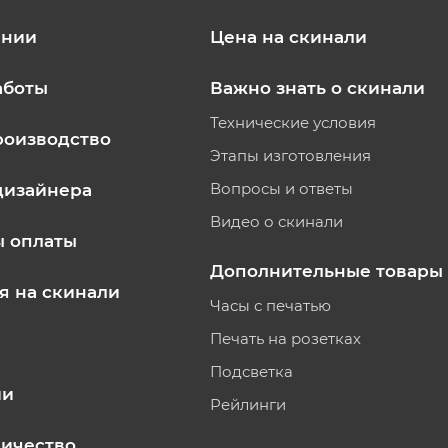
ании
Цена на скинали
аботы
Важно знать о скинали
Технические условия
роизводство
Этапы изготовления
Вопросы и ответы
дизайнера
Видео о скинали
ы оплаты
Дополнительные товары
я на скинали
Часы с печатью
Печать на розетках
Подсветка
ии
Рейлинги
ичество