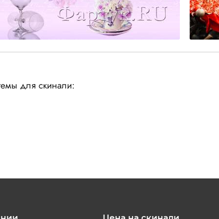
емы для скинали:
ании
Цена на скинали