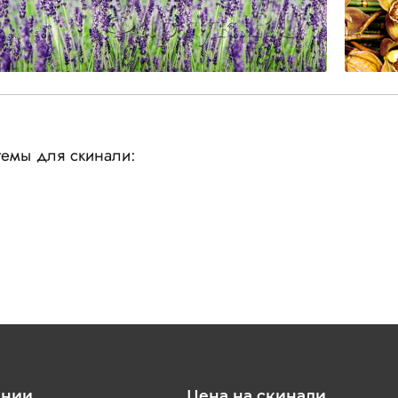
емы для скинали:
ании
Цена на скинали