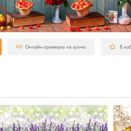
Онлайн-примерка
на кухню
В из