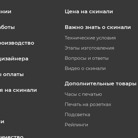
ании
Цена на скинали
аботы
Важно знать о скинали
Технические условия
роизводство
Этапы изготовления
Вопросы и ответы
дизайнера
Видео о скинали
ы оплаты
Дополнительные товары
я на скинали
Часы с печатью
Печать на розетках
Подсветка
ии
Рейлинги
ичество