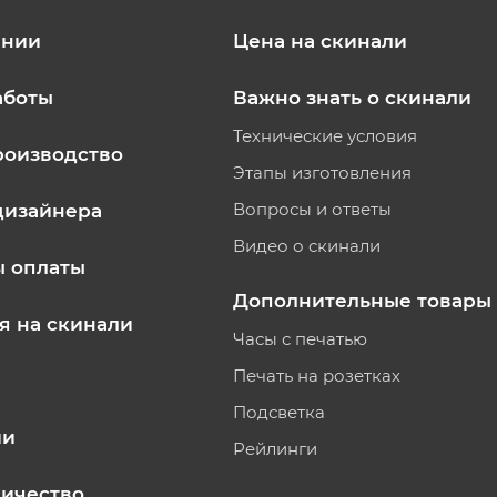
ании
Цена на скинали
аботы
Важно знать о скинали
Технические условия
роизводство
Этапы изготовления
Вопросы и ответы
дизайнера
Видео о скинали
ы оплаты
Дополнительные товары
я на скинали
Часы с печатью
Печать на розетках
Подсветка
ии
Рейлинги
ичество