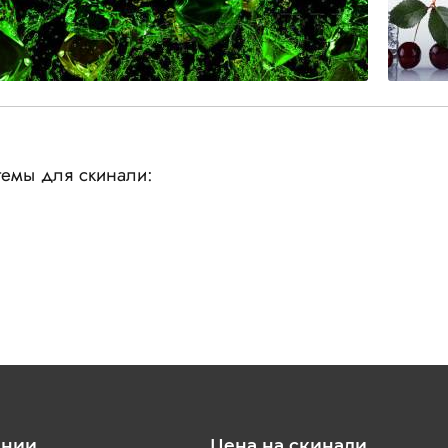
емы для скинали:
ании
Цена на скинали