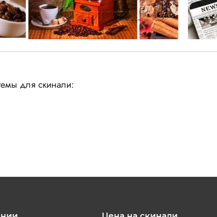
емы для скинали:
ании
Цена на скинали