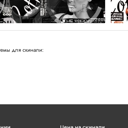
емы для скинали:
ании
Цена на скинали