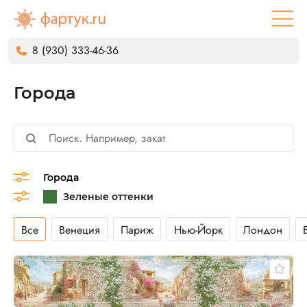
8 (930) 333-46-36
Города
Города
Все
Венеция
Париж
Нью-Йорк
Лондон