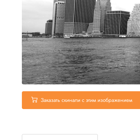
Заказать скинали
с этим изображением