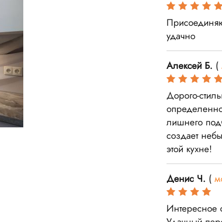
Присоединяю
удачно
Алексей Б.
(
Дорого-стиль
определенно 
лишнего подч
создает небы
этой кухне!
Денис Ч.
(
м
Интересное с
Удачный пере