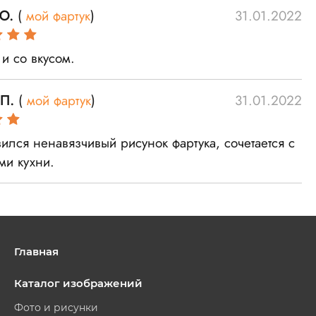
Ю.
(
мой фартук
)
31.01.2022
и со вкусом.
П.
(
мой фартук
)
31.01.2022
ился ненавязчивый рисунок фартука, сочетается с
ми кухни.
Главная
Каталог изображений
Фото и рисунки