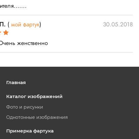
теля.......
П.
(
мой фартук
)
30.05.2018
Очень женственно
Главная
Каталог изображений
Фото и рисунки
Однотонные изображения
Примерка фартука