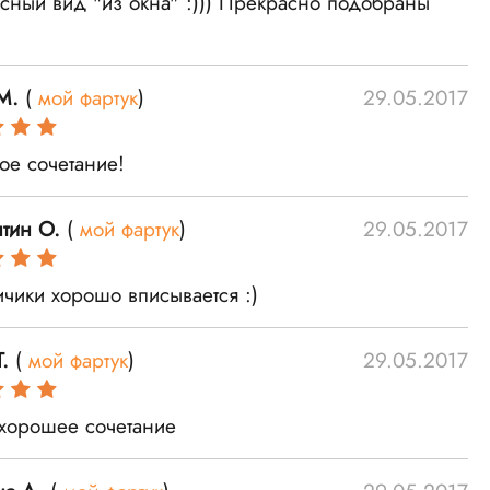
сный вид "из окна" :))) Прекрасно подобраны
М.
(
мой фартук
)
29.05.2017
ое сочетание!
нтин О.
(
мой фартук
)
29.05.2017
ичики хорошо вписывается :)
.
(
мой фартук
)
29.05.2017
хорошее сочетание