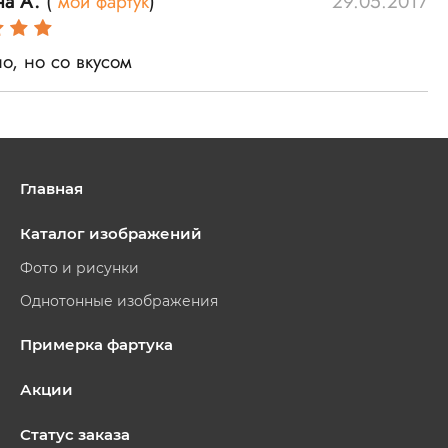
на А.
(
мой фартук
)
29.05.2017
о, но со вкусом
Главная
Каталог изображений
Фото и рисунки
Однотонные изображения
Примерка фартука
Акции
Статус заказа