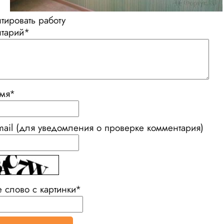
тировать работу
тарий
*
мя
*
mail (для уведомления о проверке комментария)
е слово с картинки
*