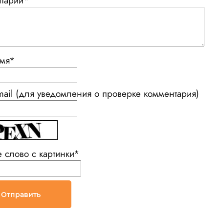
тарий
*
мя
*
mail (для уведомления о проверке комментария)
е слово с картинки
*