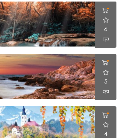
6
5
4