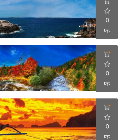
0
0
0