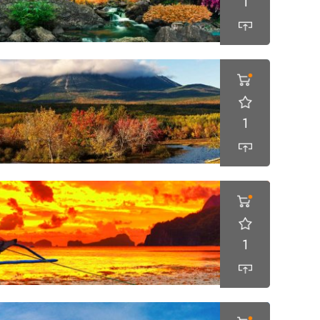
1
1
1