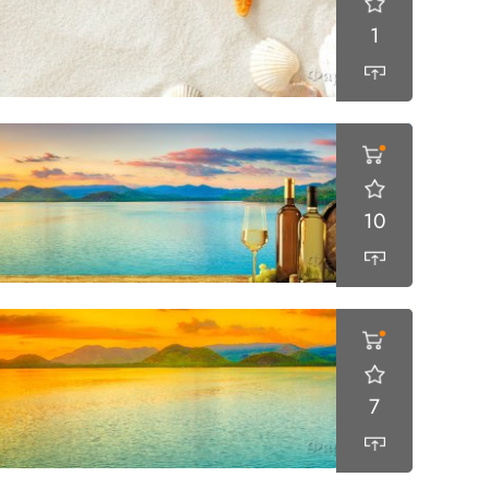
1
10
7