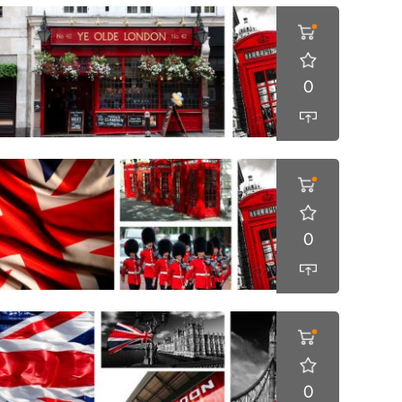
0
0
0