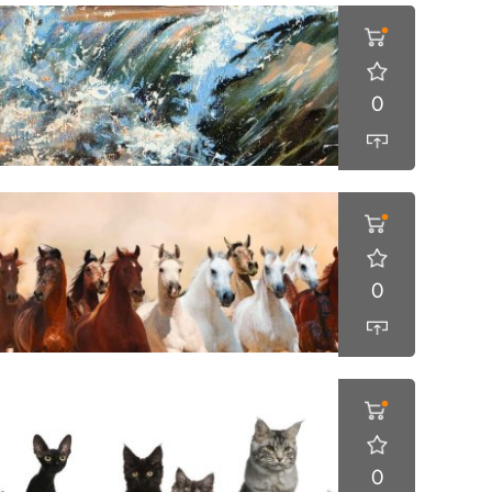
0
0
0